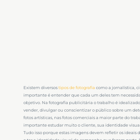
Existem diversos
tipos de fotografia
como a jornalística, c
importante é entender que cada um deles tem necessi
objetivo. Na fotografia publicitária o trabalho é idealizad
vender, divulgar ou conscientizar o público sobre um de
fotos artísticas, nas fotos comerciais a maior parte do tra
importante estudar muito o cliente, sua identidade visu
Tudo isso porque estas imagens devem refletir os ideais
e ter a identidade visual da campanha que fazem parte. 