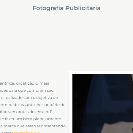
Fotografia Publicitária
ientífica, didática… O mais
dades para que cumpram seu
o e realizado com o objetivo de
terminado assunto. Ao contrário de
balho vem antes do ensaio. É
al e fazer um bom planejamento.
 da marca que estão representando
Fonte:
fotografiamais