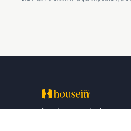
Conquiste o sucesso online de sua empresa
Conte conosco para se destacar no
mercado digital e alcançar seus objetivos
agora. Housein – Marketing Digital em São