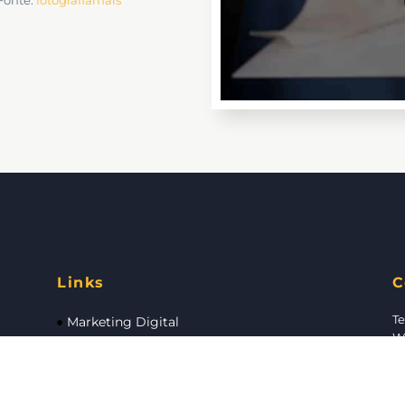
Links
C
Te
Marketing Digital
Wh
.
Marketing Tradicional
R.
Redes Sociais
Jo
Publicidade