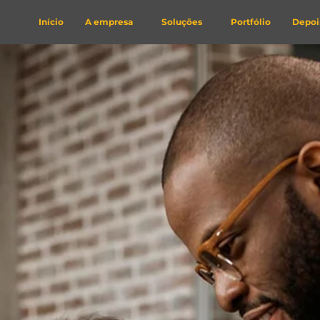
Início
A empresa
Soluções
Portfólio
Depo