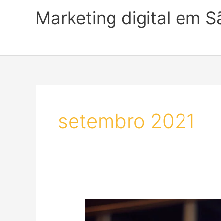
Ir
Marketing digital em S
para
o
conteúdo
setembro 2021
Futurologia:
como