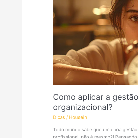
de
tempo
na
cultura
organizacional?
Como aplicar a gestão
organizacional?
Dicas
/
Housein
Todo mundo sabe que uma boa gestão d
profissional, não é mesmo?! Pensando