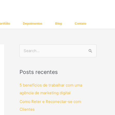
ortfólio
Depoimentos
Blog
Contato
P
e
s
Posts recentes
q
u
5 benefícios de trabalhar com uma
i
agência de marketing digital
s
Como Reter e Reconectar-se com
a
Clientes
r