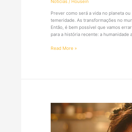
Notícias
/
Housein
Prever como será a vida no planeta o
temeridade. As transformações no mu
Então, é bem possível que vamos errar
para a história recente: a humanidade
Read More »
Como
aplicar
a
gestão